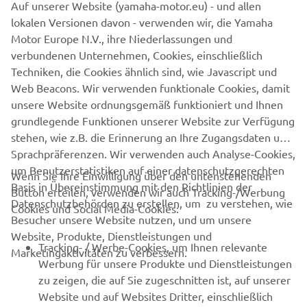
Auf unserer Website (yamaha-motor.eu) - und allen
lokalen Versionen davon - verwenden wir, die Yamaha
YAMAHA ZENTRUM RIBNITZ
Motor Europe N.V., ihre Niederlassungen und
GYTR® PRO SHOP IN RIBNITZ-DAMGARTEN
verbundenen Unternehmen, Cookies, einschließlich
Techniken, die Cookies ähnlich sind, wie Javascript und
Web Beacons. Wir verwenden funktionale Cookies, damit
unsere Website ordnungsgemäß funktioniert und Ihnen
grundlegende Funktionen unserer Website zur Verfügung
stehen, wie z.B. die Erinnerung an Ihre Zugangsdaten und
Sprachpräferenzen. Wir verwenden auch Analyse-Cookies,
um Benutzerstatistiken auf einer datenschutzgerechten
Wenn Sie Ihre Einwilligung über den untenstehenden
Basis in Übereinstimmung mit den Richtlinien der
Button erteilen, verwenden wir auch Tracking-/Werbung
Datenschutzbehörden zu erstellen, um zu verstehen, wie
Cookies und Social Media-Cookies:
Besucher unsere Website nutzen, und um unsere
Website, Produkte, Dienstleistungen und
Tracking- / Werbe-Cookies, um Ihnen relevante
Marketingaktivitäten zu verbessern.
Werbung für unsere Produkte und Dienstleistungen
MEHR ERFAHREN
zu zeigen, die auf Sie zugeschnitten ist, auf unserer
Website und auf Websites Dritter, einschließlich