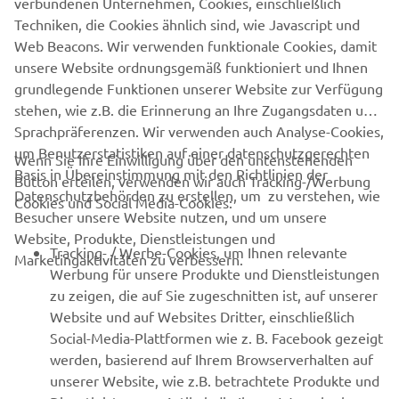
verbundenen Unternehmen, Cookies, einschließlich
NÄCHSTE
Techniken, die Cookies ähnlich sind, wie Javascript und
1
/
6
Web Beacons. Wir verwenden funktionale Cookies, damit
unsere Website ordnungsgemäß funktioniert und Ihnen
grundlegende Funktionen unserer Website zur Verfügung
stehen, wie z.B. die Erinnerung an Ihre Zugangsdaten und
RACING NEWS
Sprachpräferenzen. Wir verwenden auch Analyse-Cookies,
um Benutzerstatistiken auf einer datenschutzgerechten
Wenn Sie Ihre Einwilligung über den untenstehenden
Basis in Übereinstimmung mit den Richtlinien der
GYTR®
Button erteilen, verwenden wir auch Tracking-/Werbung
Datenschutzbehörden zu erstellen, um zu verstehen, wie
Cookies und Social Media-Cookies:
Besucher unsere Website nutzen, und um unsere
BEKLEIDUNG
Website, Produkte, Dienstleistungen und
Tracking- / Werbe-Cookies, um Ihnen relevante
Marketingaktivitäten zu verbessern.
Werbung für unsere Produkte und Dienstleistungen
CORPORATE
zu zeigen, die auf Sie zugeschnitten ist, auf unserer
Website und auf Websites Dritter, einschließlich
Social-Media-Plattformen wie z. B. Facebook gezeigt
NEWSLETTER
werden, basierend auf Ihrem Browserverhalten auf
unserer Website, wie z.B. betrachtete Produkte und
Erfahre als Erster von den neuesten Angeboten,