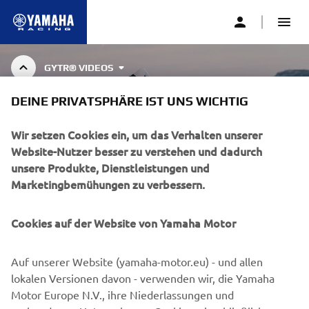
GYTR® VIDEOS
SUPERSPORT
DEINE PRIVATSPHÄRE IST UNS WICHTIG
Wir setzen Cookies ein, um das Verhalten unserer
Website-Nutzer besser zu verstehen und dadurch
GYTR® VIDEOS
unsere Produkte, Dienstleistungen und
Marketingbemühungen zu verbessern.
GYTR Zubehör sind die einzigen von Yamaha
Cookies auf der Website von Yamaha Motor
unterstützten, von Experten entwickelten
Show more
Performanceprodukte - von Yamaha für dei
...
Auf unserer Website (yamaha-motor.eu) - und allen
lokalen Versionen davon - verwenden wir, die Yamaha
Motor Europe N.V., ihre Niederlassungen und