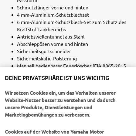
Passform
Schmutzfänger vorne und hinten
4 mm-Aluminium-Schutzblechset
6 mm-Aluminium-Schutzblech-Set zum Schutz des
Kraftstofftankbereichs
Antriebswellentunnel aus Stahl
Abschleppösen vorne und hinten
Sicherheitsgurtschneider
Sicherheitskäfig-Polsterung
Manuell bedienbarer Feuerlöscher (FiA 8865-2015
konform)
DEINE PRIVATSPHÄRE IST UNS WICHTIG
Schritt-für-Schritt-Montageanleitung mit Schablonen
Wir setzen Cookies ein, um das Verhalten unserer
ENTDECKE STUFE 1
Website-Nutzer besser zu verstehen und dadurch
unsere Produkte, Dienstleistungen und
Marketingbemühungen zu verbessern.
GYTR RACING KIT STUFE 2 – BALD
Cookies auf der Website von Yamaha Motor
ERHÄLTLICH