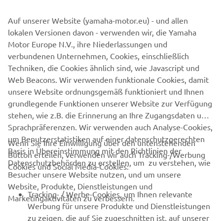
(B5HRALLYKT02)
Auf unserer Website (yamaha-motor.eu) - und allen
lokalen Versionen davon - verwenden wir, die Yamaha
Plug-and-Play-Brennstoffzellen ohne Modifikationen
Motor Europe N.V., ihre Niederlassungen und
am Chassis - die Brennstoffzellen sind FIA "8865-
verbundenen Unternehmen, Cookies, einschließlich
2015" konform
Techniken, die Cookies ähnlich sind, wie Javascript und
Doppel-Brennstoffzellen mit erhöhter Kapazität zur
Web Beacons. Wir verwenden funktionale Cookies, damit
Bewältigung von Cross-Country-Etappen
unsere Website ordnungsgemäß funktioniert und Ihnen
Die OEM-Kraftstoffpumpe des YXZ1000R wird
grundlegende Funktionen unserer Website zur Verfügung
verwendet. Der zweite Tank ist für die Installation
stehen, wie z.B. die Erinnerung an Ihre Zugangsdaten und
einer optionalen Ersatz-OEM-Kraftstoffpumpe
Sprachpräferenzen. Wir verwenden auch Analyse-Cookies,
vorbereitet. (Nicht im Lieferumfang dieses Kits
um Benutzerstatistiken auf einer datenschutzgerechten
enthalten.)
Wenn Sie Ihre Einwilligung über den untenstehenden
Basis in Übereinstimmung mit den Richtlinien der
Ultraleichtes, elektrisch aktiviertes
Button erteilen, verwenden wir auch Tracking-/Werbung
Datenschutzbehörden zu erstellen, um zu verstehen, wie
Feuerlöschsystem, FIA 8865-2015-konform
Cookies und Social Media-Cookies:
Besucher unsere Website nutzen, und um unsere
Solide blockgefertigte Düsen mit
Website, Produkte, Dienstleistungen und
Vollmetallanschlüssen
Tracking- / Werbe-Cookies, um Ihnen relevante
Marketingaktivitäten zu verbessern.
Universelles Lenkradschutzpolster mit
Werbung für unsere Produkte und Dienstleistungen
Befestigungsgurten
zu zeigen, die auf Sie zugeschnitten ist, auf unserer