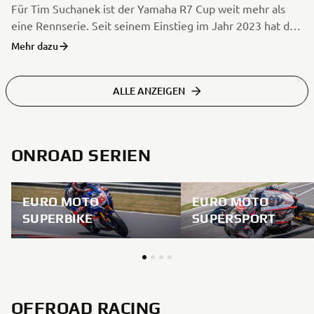
Für Tim Suchanek ist der Yamaha R7 Cup weit mehr als
eine Rennserie. Seit seinem Einstieg im Jahr 2023 hat der
Deutsche nicht nur fahrerisch große Fortschritte gemacht,
Mehr dazu
sondern vor allem gelernt, wie wichtig Vertrauen, ein
starkes Umfeld und Zusammenhalt im Motorsport sind.
ALLE ANZEIGEN
Nach einem schweren Sturz arbeitet er Schritt für Schritt
daran, wieder zu alter Stärke zurückzufinden und verliert
dabei nie die Freude am Rennsport.
ONROAD SERIEN
EURO MOTO
EURO MOTO
SUPERBIKE
SUPERSPORT
OFFROAD RACING