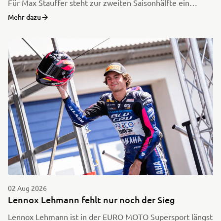
Für Max Stauffer steht zur zweiten Saisonhälfte ein
wichtiger Wechsel an. Der 22-jährige Australier beendet
Mehr dazu
sein Entwicklungsprogramm in der EURO MOTO
Sportbike-Klasse und wird ab dem Rennwochenende in
Assen für das Team Apreco in der Supersport-Kategorie
antreten.
02 Aug 2026
Lennox Lehmann fehlt nur noch der Sieg
Lennox Lehmann ist in der EURO MOTO Supersport längst