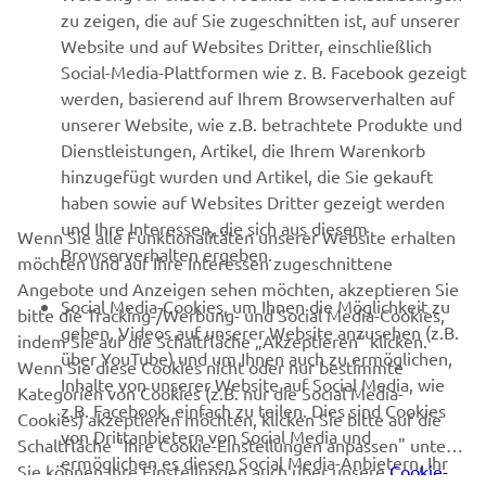
ENTDECKEN
zu zeigen, die auf Sie zugeschnitten ist, auf unserer
Website und auf Websites Dritter, einschließlich
Social-Media-Plattformen wie z. B. Facebook gezeigt
werden, basierend auf Ihrem Browserverhalten auf
unserer Website, wie z.B. betrachtete Produkte und
Dienstleistungen, Artikel, die Ihrem Warenkorb
RACING NEWS
hinzugefügt wurden und Artikel, die Sie gekauft
haben sowie auf Websites Dritter gezeigt werden
GYTR®
und Ihre Interessen, die sich aus diesem
Wenn Sie alle Funktionalitäten unserer Website erhalten
Browserverhalten ergeben.
möchten und auf Ihre Interessen zugeschnittene
Angebote und Anzeigen sehen möchten, akzeptieren Sie
BEKLEIDUNG
Social Media-Cookies, um Ihnen die Möglichkeit zu
bitte die Tracking-/Werbung- und Social Media-Cookies,
geben, Videos auf unserer Website anzusehen (z.B.
indem Sie auf die Schaltfläche „Akzeptieren“ klicken.
CORPORATE
über YouTube) und um Ihnen auch zu ermöglichen,
Wenn Sie diese Cookies nicht oder nur bestimmte
Inhalte von unserer Website auf Social Media, wie
Kategorien von Cookies (z.B. nur die Social Media-
z.B. Facebook, einfach zu teilen. Dies sind Cookies
Cookies) akzeptieren möchten, klicken Sie bitte auf die
NEWSLETTER
von Drittanbietern von Social Media und
Schaltfläche "Ihre Cookie-Einstellungen anpassen" unten.
ermöglichen es diesen Social Media-Anbietern, Ihr
Sie können Ihre Einstellungen auch über unsere
Cookie-
Erfahre als Erster von den neuesten Angeboten,