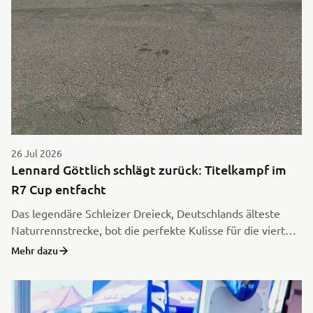
26 Jul 2026
Lennard Göttlich schlägt zurück: Titelkampf im
R7 Cup entfacht
Das legendäre Schleizer Dreieck, Deutschlands älteste
Naturrennstrecke, bot die perfekte Kulisse für die vierte
Station des Yamaha R7 Cups. Im Rahmen der
Mehr dazu
Internationalen Bike Promotion Meisterschaft lieferten
sich die Nachwuchstalente zwei spannende Rennen und
erstmals in dieser Saison gab es einen neuen Sieger.