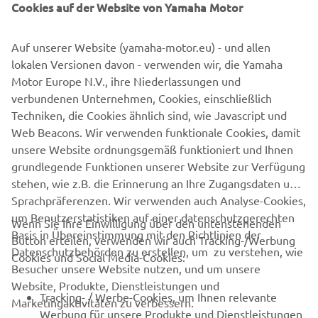
Cookies auf der Website von Yamaha Motor
Geschichte
Yamaha bLU cRU
Auf unserer Website (yamaha-motor.eu) - und allen
lokalen Versionen davon - verwenden wir, die Yamaha
Motor Europe N.V., ihre Niederlassungen und
verbundenen Unternehmen, Cookies, einschließlich
Techniken, die Cookies ähnlich sind, wie Javascript und
Web Beacons. Wir verwenden funktionale Cookies, damit
unsere Website ordnungsgemäß funktioniert und Ihnen
grundlegende Funktionen unserer Website zur Verfügung
stehen, wie z.B. die Erinnerung an Ihre Zugangsdaten und
Sprachpräferenzen. Wir verwenden auch Analyse-Cookies,
um Benutzerstatistiken auf einer datenschutzgerechten
Alles Gold, was glänzt.
Wenn Sie Ihre Einwilligung über den untenstehenden
Basis in Übereinstimmung mit den Richtlinien der
YAMALUBE®
Button erteilen, verwenden wir auch Tracking-/Werbung
Datenschutzbehörden zu erstellen, um zu verstehen, wie
Cookies und Social Media-Cookies:
Entdecke unser Sortiment an hochwertigen Ölen,
Besucher unsere Website nutzen, und um unsere
Schmiermitteln und Pflegeprodukten für deine Yamaha.
Website, Produkte, Dienstleistungen und
Tracking- / Werbe-Cookies, um Ihnen relevante
Marketingaktivitäten zu verbessern.
Werbung für unsere Produkte und Dienstleistungen