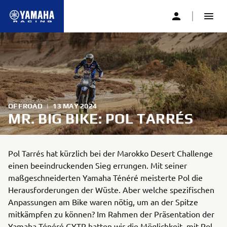
OFFROAD
|
13 MAY 2024
MR. BIG BIKE: POL TARRÉS
Pol Tarrés hat kürzlich bei der Marokko Desert Challenge
einen beeindruckenden Sieg errungen. Mit seiner
maßgeschneiderten Yamaha Ténéré meisterte Pol die
Herausforderungen der Wüste. Aber welche spezifischen
Anpassungen am Bike waren nötig, um an der Spitze
mitkämpfen zu können? Im Rahmen der Präsentation der
Yamaha Ténéré GYTR hatten wir die Möglichkeit, mit Pol