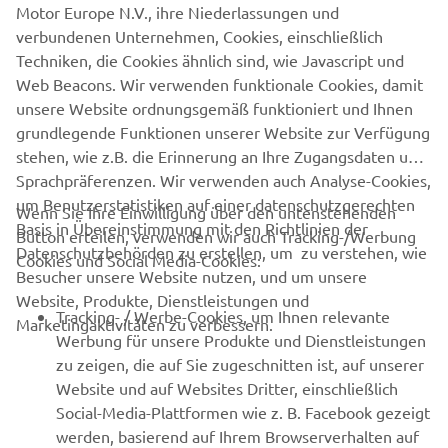
Motor Europe N.V., ihre Niederlassungen und
Als Team war es sehr wichtig, dass wir jeden Tag
verbundenen Unternehmen, Cookies, einschließlich
bestmöglich beenden. Und da nehme ich auch gerne ein
Techniken, die Cookies ähnlich sind, wie Javascript und
Aber um die Frage ehrlich zu
paar kaputte Felgen in Kauf.
Web Beacons. Wir verwenden funktionale Cookies, damit
beantworten, würde ich sagen, dass etwa zwei Felgen
unsere Website ordnungsgemäß funktioniert und Ihnen
pro Tag kaputtgegangen sind. Yamaha hat mir bisher
grundlegende Funktionen unserer Website zur Verfügung
aber noch nicht die Ohren langgezogen, weshalb ich
stehen, wie z.B. die Erinnerung an Ihre Zugangsdaten und
denke, dass das alles noch im Rahmen ist.
Auch das sind
Sprachpräferenzen. Wir verwenden auch Analyse-Cookies,
Erfahrungen, die man als Rennfahrer und als Team macht.
um Benutzerstatistiken auf einer datenschutzgerechten
Wenn Sie Ihre Einwilligung über den untenstehenden
Ich freue mich mit meinem Team über den Sieg in
Basis in Übereinstimmung mit den Richtlinien der
Button erteilen, verwenden wir auch Tracking-/Werbung
Marokko und schaue nun auf die nächsten Rennen.
Datenschutzbehörden zu erstellen, um zu verstehen, wie
Cookies und Social Media-Cookies:
Besucher unsere Website nutzen, und um unsere
Danke, Pol, für dieses unterhaltsame Interview und
Website, Produkte, Dienstleistungen und
vielen Dank für deine Zeit. Wir wünschen dir bei deinem
Tracking- / Werbe-Cookies, um Ihnen relevante
Marketingaktivitäten zu verbessern.
nächsten Rennen viel Erfolg und sind uns sicher, noch
Werbung für unsere Produkte und Dienstleistungen
viele großartige Geschichten von dir zu hören.
zu zeigen, die auf Sie zugeschnitten ist, auf unserer
Website und auf Websites Dritter, einschließlich
Social-Media-Plattformen wie z. B. Facebook gezeigt
werden, basierend auf Ihrem Browserverhalten auf