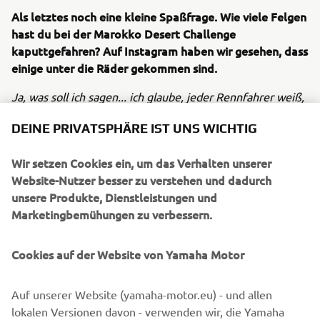
Als letztes noch eine kleine Spaßfrage. Wie viele Felgen
hast du bei der Marokko Desert Challenge
kaputtgefahren? Auf Instagram haben wir gesehen, dass
einige unter die Räder gekommen sind.
Ja, was soll ich sagen... ich glaube, jeder Rennfahrer weiß,
dass das Material im Rennen bis an seine Grenzen
DEINE PRIVATSPHÄRE IST UNS WICHTIG
beansprucht wird. Unser Ziel war es ganz klar, die
Challenge zu gewinnen. Deshalb habe ich wirklich keine
Wir setzen Cookies ein, um das Verhalten unserer
Sekunde daran gedacht, irgendwie materialschonend zu
Website-Nutzer besser zu verstehen und dadurch
fahren. Besonders, wenn du als Erster auf die Strecke
unsere Produkte, Dienstleistungen und
gehst, kannst du dir keine Gedanken um Felgen oder
Marketingbemühungen zu verbessern.
ähnliches machen. In Marokko war es doch sehr steinig
und ich musste den Weg vorgeben. Bei den hohen
Geschwindigkeiten, die wir bei einer Rallye fahren,
Cookies auf der Website von Yamaha Motor
passiert es schnell, dass man mal einen Stein übersieht
und die Felge bei den hohen Geschwindigkeiten leider
Auf unserer Website (yamaha-motor.eu) - und allen
einen Schlag abbekommt. Ich denke, jeder Rallye-Fahrer
lokalen Versionen davon - verwenden wir, die Yamaha
kennt das Problem – und das ist ja auch gar nicht schlimm.