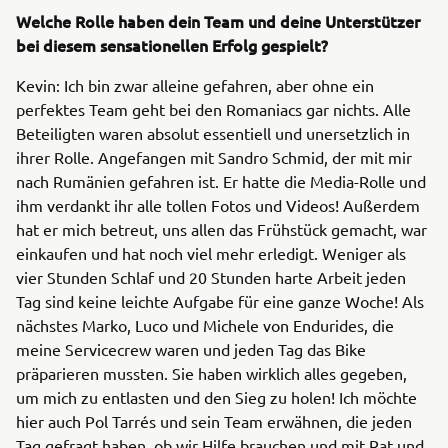
Welche Rolle haben dein Team und deine Unterstützer
bei diesem sensationellen Erfolg gespielt?
Kevin: Ich bin zwar alleine gefahren, aber ohne ein
perfektes Team geht bei den Romaniacs gar nichts. Alle
Beteiligten waren absolut essentiell und unersetzlich in
ihrer Rolle. Angefangen mit Sandro Schmid, der mit mir
nach Rumänien gefahren ist. Er hatte die Media-Rolle und
ihm verdankt ihr alle tollen Fotos und Videos! Außerdem
hat er mich betreut, uns allen das Frühstück gemacht, war
einkaufen und hat noch viel mehr erledigt. Weniger als
vier Stunden Schlaf und 20 Stunden harte Arbeit jeden
Tag sind keine leichte Aufgabe für eine ganze Woche! Als
nächstes Marko, Luco und Michele von Endurides, die
meine Servicecrew waren und jeden Tag das Bike
präparieren mussten. Sie haben wirklich alles gegeben,
um mich zu entlasten und den Sieg zu holen! Ich möchte
hier auch Pol Tarrés und sein Team erwähnen, die jeden
Tag gefragt haben, ob wir Hilfe brauchen und mit Rat und