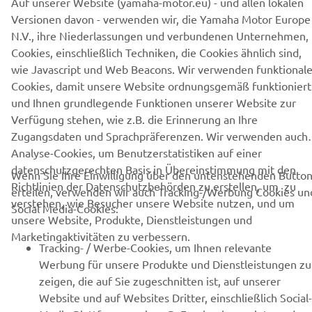
Auf unserer Website (yamaha-motor.eu) - und allen lokalen
GYTR®
Versionen davon - verwenden wir, die Yamaha Motor Europe
N.V., ihre Niederlassungen und verbundenen Unternehmen,
Cookies, einschließlich Techniken, die Cookies ähnlich sind,
BEKLEIDUNG
wie Javascript und Web Beacons. Wir verwenden funktional
Cookies, damit unsere Website ordnungsgemäß funktioniert
CORPORATE
und Ihnen grundlegende Funktionen unserer Website zur
Verfügung stehen, wie z.B. die Erinnerung an Ihre
Zugangsdaten und Sprachpräferenzen. Wir verwenden auch
NEWSLETTER
Analyse-Cookies, um Benutzerstatistiken auf einer
datenschutzgerechten Basis in Übereinstimmung mit den
Erfahre als Erster von den neuesten Angeboten,
Wenn Sie Ihre Einwilligung über den untenstehenden Butto
Richtlinien der Datenschutzbehörden zu erstellen, um zu
Sonderveranstaltungen, Neuerscheinungen und vielem mehr.
erteilen, verwenden wir auch Tracking-/Werbung Cookies un
verstehen, wie Besucher unsere Website nutzen, und um
Social Media-Cookies:
unsere Website, Produkte, Dienstleistungen und
Marketingaktivitäten zu verbessern.
Tracking- / Werbe-Cookies, um Ihnen relevante
ABONNIEREN
Werbung für unsere Produkte und Dienstleistungen zu
Yamaha © Copyright - 2025 Yamaha Motor Europe N.V.,
zeigen, die auf Sie zugeschnitten ist, auf unserer
Niederlassung Deutschland
Website und auf Websites Dritter, einschließlich Social-
Datenschutzerklärung
Cookie Einstellungen