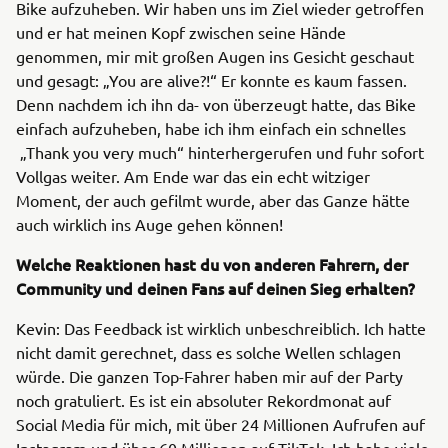
Bike aufzuheben. Wir haben uns im Ziel wieder getroffen
und er hat meinen Kopf zwischen seine Hände
genommen, mir mit großen Augen ins Gesicht geschaut
und gesagt: „You are alive?!“ Er konnte es kaum fassen.
Denn nachdem ich ihn da- von überzeugt hatte, das Bike
einfach aufzuheben, habe ich ihm einfach ein schnelles
„Thank you very much“ hinterhergerufen und fuhr sofort
Vollgas weiter. Am Ende war das ein echt witziger
Moment, der auch gefilmt wurde, aber das Ganze hätte
auch wirklich ins Auge gehen können!
Welche Reaktionen hast du von anderen Fahrern, der
Community und deinen Fans auf deinen Sieg erhalten?
Kevin: Das Feedback ist wirklich unbeschreiblich. Ich hatte
nicht damit gerechnet, dass es solche Wellen schlagen
würde. Die ganzen Top-Fahrer haben mir auf der Party
noch gratuliert. Es ist ein absoluter Rekordmonat auf
Social Media für mich, mit über 24 Millionen Aufrufen auf
Instagram und über 60 Millionen auf TikTok. Ich habe viele