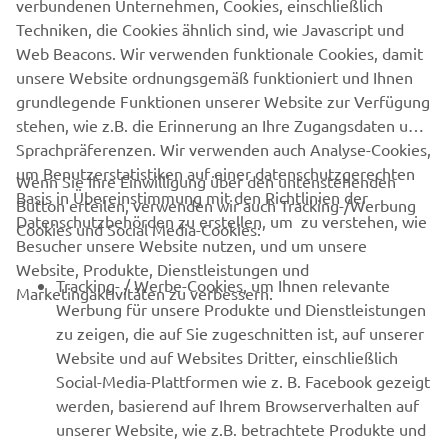
verbundenen Unternehmen, Cookies, einschließlich
Techniken, die Cookies ähnlich sind, wie Javascript und
Ich freue mich, ab diesem Jahr Teil des Yamaha bLU cRU-
Web Beacons. Wir verwenden funktionale Cookies, damit
Förderprogramms zu sein und im R7 Cup die
unsere Website ordnungsgemäß funktioniert und Ihnen
Titelverteidigung anzugehen. Das erste Kennenlernen in
grundlegende Funktionen unserer Website zur Verfügung
Jerez verlief super. Das Wetter war an sämtlichen Tagen
stehen, wie z.B. die Erinnerung an Ihre Zugangsdaten und
perfekt, sodass wir viele Runden fahren und den
Sprachpräferenzen. Wir verwenden auch Analyse-Cookies,
Winterrost abschütteln konnten. Auf der Strecke waren
um Benutzerstatistiken auf einer datenschutzgerechten
wenig Fahrer unterwegs, sodass wir nur selten Verkehr
Wenn Sie Ihre Einwilligung über den untenstehenden
Basis in Übereinstimmung mit den Richtlinien der
hatten und die Trainingszeit optimal nutzen konnten. Die
Button erteilen, verwenden wir auch Tracking-/Werbung
Datenschutzbehörden zu erstellen, um zu verstehen, wie
meisten der Fahrer kannte ich noch nicht persönlich, doch
Cookies und Social Media-Cookies:
Besucher unsere Website nutzen, und um unsere
wir haben uns von Beginn an super verstanden und gut
Website, Produkte, Dienstleistungen und
zusammengearbeitet. Ich hatte zudem die Gelegenheit,
Tracking- / Werbe-Cookies, um Ihnen relevante
Marketingaktivitäten zu verbessern.
das erste Mal die R6 zu testen. Die zusätzliche Power hat
Werbung für unsere Produkte und Dienstleistungen
mir großen Spaß bereitet, ich freue mich auf mehr.
zu zeigen, die auf Sie zugeschnitten ist, auf unserer
Website und auf Websites Dritter, einschließlich
Social-Media-Plattformen wie z. B. Facebook gezeigt
werden, basierend auf Ihrem Browserverhalten auf
unserer Website, wie z.B. betrachtete Produkte und