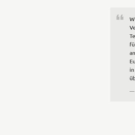
Wi
Ve
Te
fü
an
Eu
in
üb
—