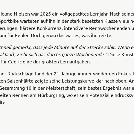
Holme Nielsen war 2025 ein vollgepacktes Lernjahr. Nach sein
Sportbike warteten auf ihn in der stark besetzten Klasse viele 
erungen: härtere Konkurrenz, intensivere Rennwochenenden u
m für Fehler. Doch genau das war es, was ihn reizte.
chnell gemerkt, dass jede Minute auf der Strecke zählt. Wenn e
al läuft, zieht sich das durchs ganze Wochenende.“
Diese Konst
 für Cedric eine der größten Lernaufgaben.
her Rückschläge fand der 21-Jährige immer wieder den Fokus.
ten Saisonhälfte zeigte seine Leistungskurve klar nach oben. 
Gesamtrang 10 in der Meisterschaft, sein bestes Ergebnis war e
eiten Rennen am Nürburgring, wo er sein Potenzial eindrucksvo
llte.