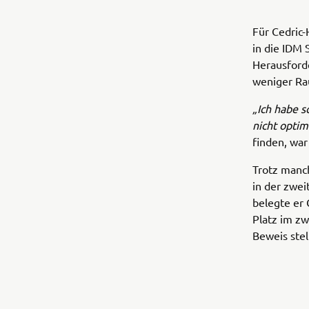
Für Cedric-
in die IDM 
Herausford
weniger Rau
„Ich habe s
nicht optim
finden, war
Trotz manc
in der zwei
belegte er 
Platz im zw
Beweis ste