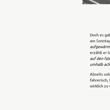
Doch es ga
am Sonnta
aufgewärmt
erzählt er 
auf den fal
umhalb acht
Abseits sol
fahrerisch,
wirklich zu