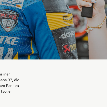
rliner
maha R7, die
inen Pannen
tvolle