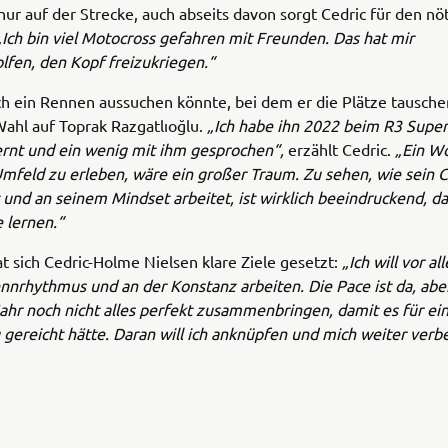
nur auf der Strecke, auch abseits davon sorgt Cedric für den nö
 „Ich bin viel Motocross gefahren mit Freunden. Das hat mir
olfen, den Kopf freizukriegen.“
h ein Rennen aussuchen könnte, bei dem er die Plätze tausche
 Wahl auf Toprak Razgatlıoğlu.
„Ich habe ihn 2022 beim R3 Super
rnt und ein wenig mit ihm gesprochen“,
erzählt Cedric.
„Ein W
mfeld zu erleben, wäre ein großer Traum. Zu sehen, wie sein 
 und an seinem Mindset arbeitet, ist wirklich beeindruckend, 
 lernen.“
t sich Cedric-Holme Nielsen klare Ziele gesetzt:
„Ich will vor a
nrhythmus und an der Konstanz arbeiten. Die Pace ist da, aber
ahr noch nicht alles perfekt zusammenbringen, damit es für ei
 gereicht hätte. Daran will ich anknüpfen und mich weiter verb