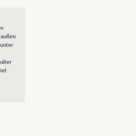
im 
raußen 
 unter 
päter 
iel 