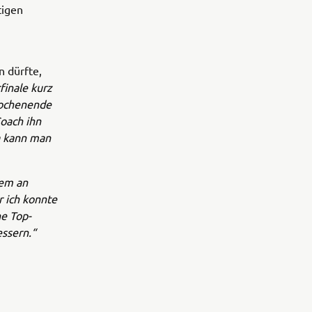
tigen
n dürfte,
finale kurz
ochenende
Coach ihn
da kann man
llem an
 ich konnte
ne Top-
essern.“