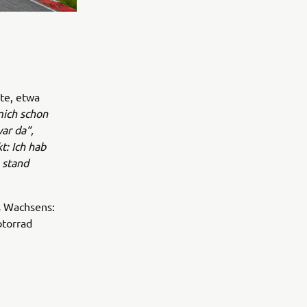
te, etwa
mich schon
ar da“,
t: Ich hab
 stand
es Wachsens:
otorrad