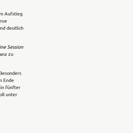
em Aufstieg
neue
nd deutlich
ine Session
anz zu
 Besonders
Am Ende
in fünfter
ll unter