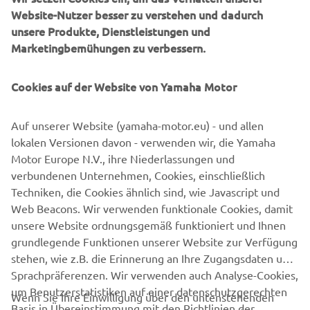
Website-Nutzer besser zu verstehen und dadurch
Rennen vor Saisonende uneinholbar. Sein MotoGP-Debüt
unsere Produkte, Dienstleistungen und
gab Quartararo 2019 im Petronas Yamaha SRT Team. In
Marketingbemühungen zu verbessern.
seiner Rookie-Saison beeindruckte er bereits mit sieben
Podestplätzen, 2020 folgte beim Auftaktrennen in Jerez
Cookies auf der Website von Yamaha Motor
der erste Sieg. In seinem dritten MotoGP-Jahr krönte sich
Quartararo nun zum Weltmeister und bescherte Yamaha
damit den 18. WM-Titel in der Königsklasse.
Auf unserer Website (yamaha-motor.eu) - und allen
lokalen Versionen davon - verwenden wir, die Yamaha
Motor Europe N.V., ihre Niederlassungen und
MIT SEINEM TITELGEWINN REIHT
verbundenen Unternehmen, Cookies, einschließlich
SICH DER FRANZOSE IN EINE
Techniken, die Cookies ähnlich sind, wie Javascript und
LISTE NAMHAFTER RENNFAHRER
Web Beacons. Wir verwenden funktionale Cookies, damit
EIN.
unsere Website ordnungsgemäß funktioniert und Ihnen
grundlegende Funktionen unserer Website zur Verfügung
Jorge Lorenzo
gewann mit Yamaha drei Mal die MotoGP-
stehen, wie z.B. die Erinnerung an Ihre Zugangsdaten und
Klasse (2010, 2012 und 2015)
Sprachpräferenzen. Wir verwenden auch Analyse-Cookies,
um Benutzerstatistiken auf einer datenschutzgerechten
Wenn Sie Ihre Einwilligung über den untenstehenden
Valentino Rossi
Vier WM-Titel gingen an
(2004, 2005,
Basis in Übereinstimmung mit den Richtlinien der
Button erteilen, verwenden wir auch Tracking-/Werbung
2008 und 2009).