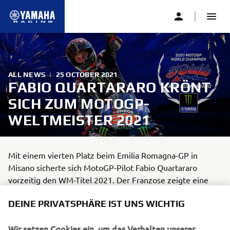
ALL NEWS
|
25 OCTOBER 2021
FABIO QUARTARARO KRÖNT
SICH ZUM MOTOGP-
WELTMEISTER 2021
Mit einem vierten Platz beim Emilia Romagna-GP in
Misano sicherte sich MotoGP-Pilot Fabio Quartararo
vorzeitig den WM-Titel 2021. Der Franzose zeigte eine
dominante Saison, in seinem ersten Jahr im Yamaha-
DEINE PRIVATSPHÄRE IST UNS WICHTIG
Werksteam errang er bislang fünf Siege und stand fünf
weitere Male auf dem Podest. In 16 WM-Läufen sammelte
Wir setzen Cookies ein, um das Verhalten unserer
der 22-Jährige insgesamt 267 Punkte und ist damit zwei