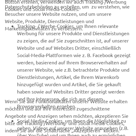
Datenschutzbehörden zu erstellen, um zu verstehen, wie
Cookies und Social Media-Cookies:
Besucher unsere Website nutzen, und um unsere
Wayne Rainey
Eddie Lawson
(1990, 1991, 1992),
(1984,
Website, Produkte, Dienstleistungen und
Kenny Roberts
1986, 1988),
(1978, 1979, 1980) und
Tracking- / Werbe-Cookies, um Ihnen relevante
Marketingaktivitäten zu verbessern.
Giacomo Agostini
(1975) waren für Yamaha zudem in der
Werbung für unsere Produkte und Dienstleistungen
500-ccm-Kategorie siegreich.
zu zeigen, die auf Sie zugeschnitten ist, auf unserer
Website und auf Websites Dritter, einschließlich
Social-Media-Plattformen wie z. B. Facebook gezeigt
werden, basierend auf Ihrem Browserverhalten auf
unserer Website, wie z.B. betrachtete Produkte und
Dienstleistungen, Artikel, die Ihrem Warenkorb
RACING NEWS
hinzugefügt wurden und Artikel, die Sie gekauft
haben sowie auf Websites Dritter gezeigt werden
GYTR®
und Ihre Interessen, die sich aus diesem
Wenn Sie alle Funktionalitäten unserer Website erhalten
Browserverhalten ergeben.
möchten und auf Ihre Interessen zugeschnittene
BEKLEIDUNG
Angebote und Anzeigen sehen möchten, akzeptieren Sie
Social Media-Cookies, um Ihnen die Möglichkeit zu
bitte die Tracking-/Werbung- und Social Media-Cookies,
geben, Videos auf unserer Website anzusehen (z.B.
indem Sie auf die Schaltfläche „Akzeptieren“ klicken.
CORPORATE
über YouTube) und um Ihnen auch zu ermöglichen,
Wenn Sie diese Cookies nicht oder nur bestimmte