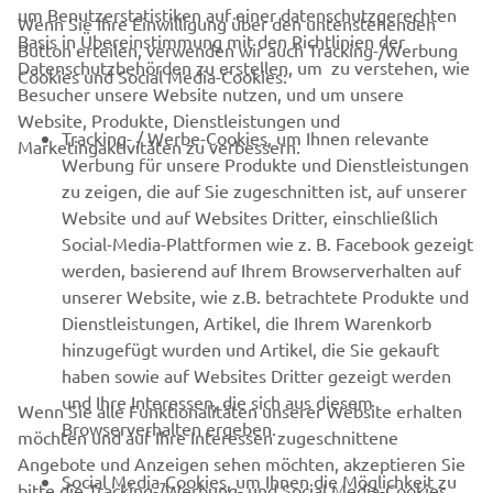
um Benutzerstatistiken auf einer datenschutzgerechten
Gerät. „Es wird einfach nur an die Nasenflügeln befestigt,
Wenn Sie Ihre Einwilligung über den untenstehenden
Basis in Übereinstimmung mit den Richtlinien der
wodurch man mehr Luft einatmen kann. Dadurch gelangt
Button erteilen, verwenden wir auch Tracking-/Werbung
Datenschutzbehörden zu erstellen, um zu verstehen, wie
mehr Sauerstoff in den Körper, was dich besser für starke
Cookies und Social Media-Cookies:
Besucher unsere Website nutzen, und um unsere
Belastungen wappnet“, klärt er auf. Der technische
Website, Produkte, Dienstleistungen und
Schnickschnack macht für ihn durchaus Sinn.
Tracking- / Werbe-Cookies, um Ihnen relevante
Marketingaktivitäten zu verbessern.
Werbung für unsere Produkte und Dienstleistungen
Foto: MPS/IDM
zu zeigen, die auf Sie zugeschnitten ist, auf unserer
Website und auf Websites Dritter, einschließlich
Social-Media-Plattformen wie z. B. Facebook gezeigt
werden, basierend auf Ihrem Browserverhalten auf
unserer Website, wie z.B. betrachtete Produkte und
Dienstleistungen, Artikel, die Ihrem Warenkorb
RACING NEWS
hinzugefügt wurden und Artikel, die Sie gekauft
haben sowie auf Websites Dritter gezeigt werden
GYTR®
und Ihre Interessen, die sich aus diesem
Wenn Sie alle Funktionalitäten unserer Website erhalten
Browserverhalten ergeben.
möchten und auf Ihre Interessen zugeschnittene
BEKLEIDUNG
Angebote und Anzeigen sehen möchten, akzeptieren Sie
Social Media-Cookies, um Ihnen die Möglichkeit zu
bitte die Tracking-/Werbung- und Social Media-Cookies,