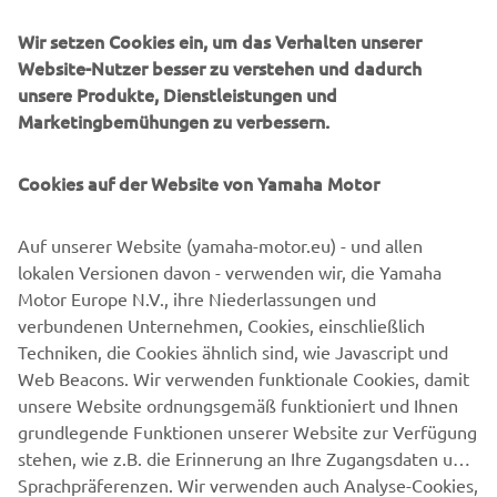
Dem 25-jährigen Hobelsberger aus Landau an der Isar
Wir setzen Cookies ein, um das Verhalten unserer
gelangen in der IDM Supersport 600 auf der Yamaha R6
Website-Nutzer besser zu verstehen und dadurch
sieben Siege. Gleichzeitig erhielt er die Chance, bei
unsere Produkte, Dienstleistungen und
ausgewählten Supersport-WM-Rennen mit einer Wildcard
Marketingbemühungen zu verbessern.
anzutreten. Bestes Ergebnis: der 10. Platz im September
im spanischen Barcelona.
Cookies auf der Website von Yamaha Motor
Und nun also steht er wieder vor einer kompletten WM-
Saison. Der erste Test ist gelaufen. Die Temperaturen in
Auf unserer Website (yamaha-motor.eu) - und allen
Spanien waren zwar nicht so toll und bewegten sich im
lokalen Versionen davon - verwenden wir, die Yamaha
einstelligen Bereich. Dennoch fuhr „Pax“ auf dem Circuit
Motor Europe N.V., ihre Niederlassungen und
de Cartagena so schnell wie noch nie. Er knackte die
verbundenen Unternehmen, Cookies, einschließlich
magische 1:34-min-Rundenzeit.
Techniken, die Cookies ähnlich sind, wie Javascript und
Web Beacons. Wir verwenden funktionale Cookies, damit
Bewährtes bleibt dagegen: der Nasendilatator von Pax.
unsere Website ordnungsgemäß funktioniert und Ihnen
Ohne diesen scheint fast gar nichts mehr zu gehen. Pax
grundlegende Funktionen unserer Website zur Verfügung
hatte das Gerät bei einigen WM-Fahrern entdeckt, stand
stehen, wie z.B. die Erinnerung an Ihre Zugangsdaten und
ihm aber zunächst etwas skeptisch gegenüber, entwickelt
Sprachpräferenzen. Wir verwenden auch Analyse-Cookies,
aber schließlich eine ständig wachsende Liebe zu dem