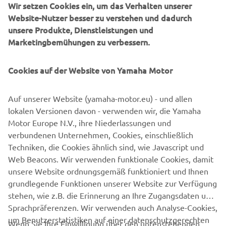
Wir setzen Cookies ein, um das Verhalten unserer
man beeinflussen kann, gibt sein Bestes und bleibt positiv.
Website-Nutzer besser zu verstehen und dadurch
Früher oder später wendet sich das Blatt wieder.“
unsere Produkte, Dienstleistungen und
Marketingbemühungen zu verbessern.
Mit Blick auf die kommende Saison zeigt er sich
kämpferisch:
„Wenn ich ehrlich bin, will ich nächstes Jahr
vorne mitfahren. Dieses Jahr war der Aufbau, jetzt haben
Cookies auf der Website von Yamaha Motor
wir ein gutes Fundament. Die kommenden Monate
werden entscheidend, wir werden viel verändern und
Auf unserer Website (yamaha-motor.eu) - und allen
verbessern. Es wird ein arbeitsreicher, aber wichtiger
lokalen Versionen davon - verwenden wir, die Yamaha
Winter.“
Motor Europe N.V., ihre Niederlassungen und
verbundenen Unternehmen, Cookies, einschließlich
Techniken, die Cookies ähnlich sind, wie Javascript und
Web Beacons. Wir verwenden funktionale Cookies, damit
unsere Website ordnungsgemäß funktioniert und Ihnen
grundlegende Funktionen unserer Website zur Verfügung
stehen, wie z.B. die Erinnerung an Ihre Zugangsdaten und
Sprachpräferenzen. Wir verwenden auch Analyse-Cookies,
um Benutzerstatistiken auf einer datenschutzgerechten
Wenn Sie Ihre Einwilligung über den untenstehenden