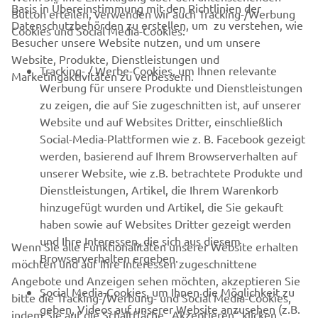
Basis in Übereinstimmung mit den Richtlinien der
Button erteilen, verwenden wir auch Tracking-/Werbung
Datenschutzbehörden zu erstellen, um zu verstehen, wie
Cookies und Social Media-Cookies:
Besucher unsere Website nutzen, und um unsere
Website, Produkte, Dienstleistungen und
Tracking- / Werbe-Cookies, um Ihnen relevante
Marketingaktivitäten zu verbessern.
Werbung für unsere Produkte und Dienstleistungen
zu zeigen, die auf Sie zugeschnitten ist, auf unserer
Website und auf Websites Dritter, einschließlich
Social-Media-Plattformen wie z. B. Facebook gezeigt
werden, basierend auf Ihrem Browserverhalten auf
unserer Website, wie z.B. betrachtete Produkte und
Dienstleistungen, Artikel, die Ihrem Warenkorb
RACING NEWS
hinzugefügt wurden und Artikel, die Sie gekauft
haben sowie auf Websites Dritter gezeigt werden
GYTR®
und Ihre Interessen, die sich aus diesem
Wenn Sie alle Funktionalitäten unserer Website erhalten
Browserverhalten ergeben.
möchten und auf Ihre Interessen zugeschnittene
BEKLEIDUNG
Angebote und Anzeigen sehen möchten, akzeptieren Sie
Social Media-Cookies, um Ihnen die Möglichkeit zu
bitte die Tracking-/Werbung- und Social Media-Cookies,
geben, Videos auf unserer Website anzusehen (z.B.
indem Sie auf die Schaltfläche „Akzeptieren“ klicken.