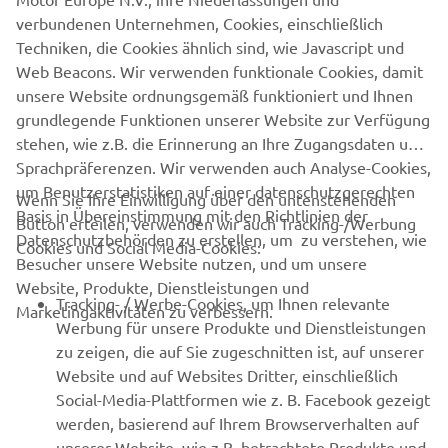
sie rieten ihm zur Geduld und warnten davor, jeder
verbundenen Unternehmen, Cookies, einschließlich
großen Versprechung sofort zu glauben. Dieses Vertrauen
Techniken, die Cookies ähnlich sind, wie Javascript und
in langfristige Entscheidungen habe ihm im Rückblick sehr
Web Beacons. Wir verwenden funktionale Cookies, damit
geholfen. Besonders dankbar ist Twan auch Evert und
unsere Website ordnungsgemäß funktioniert und Ihnen
Corine, die ihm in einer Phase ohne echte Perspektive die
grundlegende Funktionen unserer Website zur Verfügung
Chance gaben, weiter Rennen zu fahren.
„Ohne ihre
stehen, wie z.B. die Erinnerung an Ihre Zugangsdaten und
Unterstützung würde ich heute wahrscheinlich nicht mehr
Sprachpräferenzen. Wir verwenden auch Analyse-Cookies,
im Rennsport sein“,
sagt er rückblickend.
um Benutzerstatistiken auf einer datenschutzgerechten
Wenn Sie Ihre Einwilligung über den untenstehenden
Basis in Übereinstimmung mit den Richtlinien der
Trotz aller Leidenschaft für den Rennsport denkt Smits
Button erteilen, verwenden wir auch Tracking-/Werbung
Datenschutzbehörden zu erstellen, um zu verstehen, wie
auch über den Tellerrand hinaus. Ihn reizt die Vorstellung,
Cookies und Social Media-Cookies:
Besucher unsere Website nutzen, und um unsere
sich auch außerhalb der Rennstrecke weiterzuentwickeln
Website, Produkte, Dienstleistungen und
und neue Seiten an sich kennenzulernen.
„Ich will
Tracking- / Werbe-Cookies, um Ihnen relevante
Marketingaktivitäten zu verbessern.
herausfinden, was noch in mir steckt, auch abseits des
Werbung für unsere Produkte und Dienstleistungen
Motorsports.“
zu zeigen, die auf Sie zugeschnitten ist, auf unserer
Website und auf Websites Dritter, einschließlich
Social-Media-Plattformen wie z. B. Facebook gezeigt
werden, basierend auf Ihrem Browserverhalten auf
unserer Website, wie z.B. betrachtete Produkte und