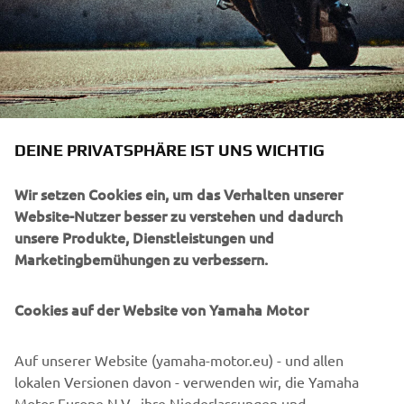
DEINE PRIVATSPHÄRE IST UNS WICHTIG
Wir setzen Cookies ein, um das Verhalten unserer
Website-Nutzer besser zu verstehen und dadurch
unsere Produkte, Dienstleistungen und
Marketingbemühungen zu verbessern.
Cookies auf der Website von Yamaha Motor
Seine Eltern spielten dabei von Anfang an eine
Auf unserer Website (yamaha-motor.eu) - und allen
entscheidende Rolle. Gerade in jungen Jahren gab es
lokalen Versionen davon - verwenden wir, die Yamaha
immer wieder Angebote, die verlockend klangen – doch
Motor Europe N.V., ihre Niederlassungen und