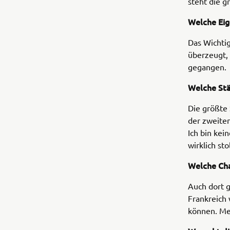
steht die g
Welche Eig
Das Wichtig
überzeugt, 
gegangen.
Welche Stä
Die größte 
der zweiten
Ich bin kei
wirklich sto
Welche Cha
Auch dort g
Frankreich 
können. Mei