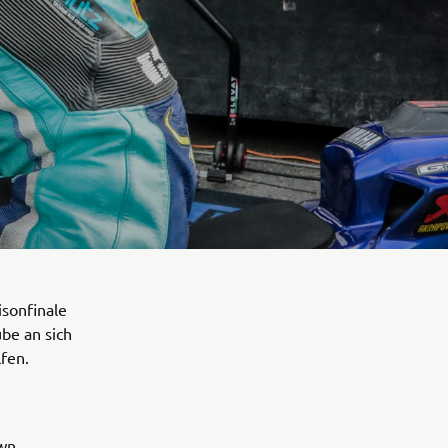
isonfinale
be an sich
fen.
own