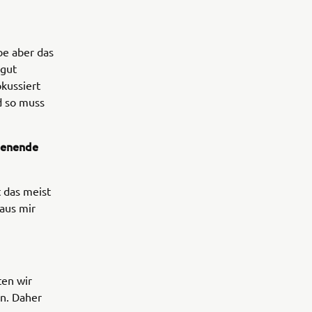
be aber das
 gut
okussiert
d so muss
chenende
 das meist
 aus mir
ten wir
in. Daher