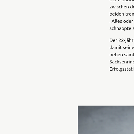
zwischen de
beiden tren
„Alles ode
schnappte 
Der 22-jäh
damit seine
neben sämtl
Sachsenring
Erfolgsstat