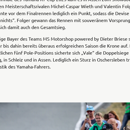
n Meisterschaftsrivalen Michel-Caspar Wieth und Valentin Folg
nte vor dem Finalrennen lediglich ein Punkt, sodass die Devise 
r nichts“. Folger gewann das Rennen mit souveränem Vorsprun
sich damit auch den Gesamtsieg.
rige Bayer des Teams MS Motorshop powered by Dieter Briese 
r bis dahin bereits überaus erfolgreichen Saison die Krone auf
ichen fünf Pole-Positions sicherte sich „Vale“ die Doppelsieg
, in Schleiz und in Assen. Lediglich ein Sturz in Oschersleben t
istik des Yamaha-Fahrers.