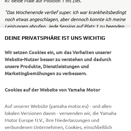
R7 beide Male auf Position 1 ins Ziel.
"Das Wochenende verlief super. Ich war krankheitsbedingt
noch etwas angeschlagen, aber dennoch konnte ich meine
Leistungen abrufen. Jede Session auf Platz 1 zu beenden
fühlt sich einfach super an. Und das auf einer Strecke, auf
DEINE PRIVATSPHÄRE IST UNS WICHTIG
der ich bislang in jedem Jahr große Probleme hatte. Dank
meines Fahrwerksspezialisten Michael Schloss haben wir
Wir setzen Cookies ein, um das Verhalten unserer
über das Wochenende ein perfektes Setup erarbeitet, das
Website-Nutzer besser zu verstehen und dadurch
mir enorm geholfen hat.“
unsere Produkte, Dienstleistungen und
Marketingbemühungen zu verbessern.
Für seine Zukunft hat Valentin neben der
Titelverteidigung bereits weitere konkrete Pläne:
„Ich will
mich selbst übertreffen und meine Leistungen aus dem
Cookies auf der Website von Yamaha Motor
letzten Jahr wiederholen. Mein Traum und gleichzeitig
mein Ziel ist die Weltmeisterschaft und ich weiß, was ich
Auf unserer Website (yamaha-motor.eu) - und allen
dafür tun muss. Ich will mich bestmöglich für höhere
lokalen Versionen davon - verwenden wir, die Yamaha
Aufgaben empfehlen.“
Motor Europe N.V., ihre Niederlassungen und
verbundenen Unternehmen, Cookies, einschließlich