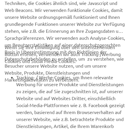
Techniken, die Cookies ähnlich sind, wie Javascript und
Web Beacons. Wir verwenden funktionale Cookies, damit
unsere Website ordnungsgemäß funktioniert und Ihnen
grundlegende Funktionen unserer Website zur Verfügung
stehen, wie z.B. die Erinnerung an Ihre Zugangsdaten und
Sprachpräferenzen. Wir verwenden auch Analyse-Cookies,
um Benutzerstatistiken auf einer datenschutzgerechten
Wenn Sie Ihre Einwilligung über den untenstehenden
Basis in Übereinstimmung mit den Richtlinien der
Button erteilen, verwenden wir auch Tracking-/Werbung
Datenschutzbehörden zu erstellen, um zu verstehen, wie
Cookies und Social Media-Cookies:
Besucher unsere Website nutzen, und um unsere
Website, Produkte, Dienstleistungen und
Tracking- / Werbe-Cookies, um Ihnen relevante
Marketingaktivitäten zu verbessern.
Werbung für unsere Produkte und Dienstleistungen
zu zeigen, die auf Sie zugeschnitten ist, auf unserer
Website und auf Websites Dritter, einschließlich
Social-Media-Plattformen wie z. B. Facebook gezeigt
werden, basierend auf Ihrem Browserverhalten auf
unserer Website, wie z.B. betrachtete Produkte und
Dienstleistungen, Artikel, die Ihrem Warenkorb
RACING NEWS