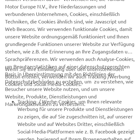
Motor Europe N.V., ihre Niederlassungen und
beim prestigeträchtigsten Event der Saison zu
verbundenen Unternehmen, Cookies, einschließlich
verwirklichen.
Techniken, die Cookies ähnlich sind, wie Javascript und
Web Beacons. Wir verwenden funktionale Cookies, damit
unsere Website ordnungsgemäß funktioniert und Ihnen
grundlegende Funktionen unserer Website zur Verfügung
stehen, wie z.B. die Erinnerung an Ihre Zugangsdaten und
Sprachpräferenzen. Wir verwenden auch Analyse-Cookies,
um Benutzerstatistiken auf einer datenschutzgerechten
Wenn Sie Ihre Einwilligung über den untenstehenden
ZUR ANMELDUNG
Basis in Übereinstimmung mit den Richtlinien der
Button erteilen, verwenden wir auch Tracking-/Werbung
Datenschutzbehörden zu erstellen, um zu verstehen, wie
Cookies und Social Media-Cookies:
Besucher unsere Website nutzen, und um unsere
Website, Produkte, Dienstleistungen und
Tracking- / Werbe-Cookies, um Ihnen relevante
Marketingaktivitäten zu verbessern.
Werbung für unsere Produkte und Dienstleistungen
zu zeigen, die auf Sie zugeschnitten ist, auf unserer
Website und auf Websites Dritter, einschließlich
Social-Media-Plattformen wie z. B. Facebook gezeigt
werden, basierend auf Ihrem Browserverhalten auf