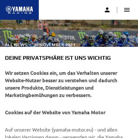
ALL NEWS
|
30 NOVEMBER 2021
JETZT FÜR DEN YZ BLU CRU
DEINE PRIVATSPHÄRE IST UNS WICHTIG
FIM EUROPE CUP 2022
Wir setzen Cookies ein, um das Verhalten unserer
ANMELDEN
Website-Nutzer besser zu verstehen und dadurch
unsere Produkte, Dienstleistungen und
Marketingbemühungen zu verbessern.
Die Registrierung für die 2022er YZ125, YZ85 und YZ65
bLU cRU FIM Europe Cup-Serie ist geöffnet. Bei diesem
Cup kämpfen die Teilnehmer um einen Platz beim
Cookies auf der Website von Yamaha Motor
Superfinale, das erneut beim MXGP ausgetragen wird.
120 junge YZ-Fahrer, die am YZ bLU cRU FIM Europe Cup
Auf unserer Website (yamaha-motor.eu) - und allen
2022 teilnehmen, werden von Yamaha eingeladen, ihre
lokalen Versionen davon - verwenden wir, die Yamaha
Träume vom Rennen mit den größten Motocross-Stars